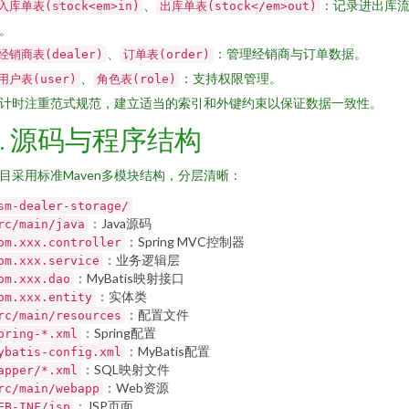
、
：记录进出库
入库单表(stock<em>in)
出库单表(stock</em>out)
。
、
：管理经销商与订单数据。
经销商表(dealer)
订单表(order)
、
：支持权限管理。
用户表(user)
角色表(role)
计时注重范式规范，建立适当的索引和外键约束以保证数据一致性。
4. 源码与程序结构
目采用标准Maven多模块结构，分层清晰：
sm-dealer-storage/
：Java源码
rc/main/java
：Spring MVC控制器
om.xxx.controller
：业务逻辑层
om.xxx.service
：MyBatis映射接口
om.xxx.dao
：实体类
om.xxx.entity
：配置文件
rc/main/resources
：Spring配置
pring-*.xml
：MyBatis配置
ybatis-config.xml
：SQL映射文件
apper/*.xml
：Web资源
rc/main/webapp
：JSP页面
EB-INF/jsp