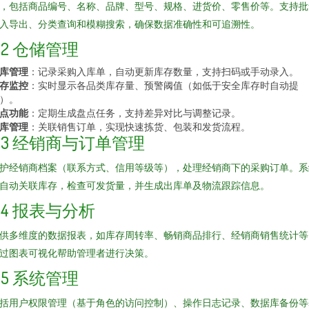
，包括商品编号、名称、品牌、型号、规格、进货价、零售价等。支持批
入导出、分类查询和模糊搜索，确保数据准确性和可追溯性。
2.2 仓储管理
库管理
：记录采购入库单，自动更新库存数量，支持扫码或手动录入。
存监控
：实时显示各品类库存量、预警阈值（如低于安全库存时自动提
）。
点功能
：定期生成盘点任务，支持差异对比与调整记录。
库管理
：关联销售订单，实现快速拣货、包装和发货流程。
2.3 经销商与订单管理
护经销商档案（联系方式、信用等级等），处理经销商下的采购订单。系
自动关联库存，检查可发货量，并生成出库单及物流跟踪信息。
2.4 报表与分析
供多维度的数据报表，如库存周转率、畅销商品排行、经销商销售统计等
过图表可视化帮助管理者进行决策。
2.5 系统管理
括用户权限管理（基于角色的访问控制）、操作日志记录、数据库备份等