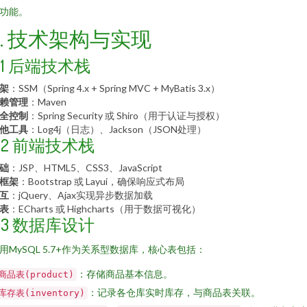
功能。
3. 技术架构与实现
3.1 后端技术栈
架
：SSM（Spring 4.x + Spring MVC + MyBatis 3.x）
赖管理
：Maven
全控制
：Spring Security 或 Shiro（用于认证与授权）
他工具
：Log4j（日志）、Jackson（JSON处理）
3.2 前端技术栈
础
：JSP、HTML5、CSS3、JavaScript
I框架
：Bootstrap 或 Layui，确保响应式布局
互
：jQuery、Ajax实现异步数据加载
表
：ECharts 或 Highcharts（用于数据可视化）
3.3 数据库设计
用MySQL 5.7+作为关系型数据库，核心表包括：
：存储商品基本信息。
商品表(product)
：记录各仓库实时库存，与商品表关联。
库存表(inventory)