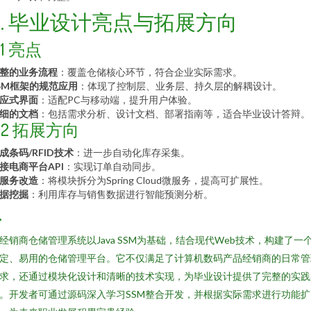
6. 毕业设计亮点与拓展方向
.1 亮点
整的业务流程
：覆盖仓储核心环节，符合企业实际需求。
SM框架的规范应用
：体现了控制层、业务层、持久层的解耦设计。
应式界面
：适配PC与移动端，提升用户体验。
细的文档
：包括需求分析、设计文档、部署指南等，适合毕业设计答辩。
6.2 拓展方向
成条码/RFID技术
：进一步自动化库存采集。
接电商平台API
：实现订单自动同步。
服务改造
：将模块拆分为Spring Cloud微服务，提高可扩展性。
据挖掘
：利用库存与销售数据进行智能预测分析。
.
经销商仓储管理系统以Java SSM为基础，结合现代Web技术，构建了一
定、易用的仓储管理平台。它不仅满足了计算机数码产品经销商的日常管
求，还通过模块化设计和清晰的技术实现，为毕业设计提供了完整的实践
。开发者可通过源码深入学习SSM整合开发，并根据实际需求进行功能扩