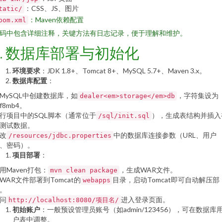
：CSS、JS、图片
tatic/
：Maven依赖配置
pom.xml
码中包含详细注释，关键方法有日志记录，便于理解和维护。
5. 数据库部署与初始化
环境要求
：JDK 1.8+、Tomcat 8+、MySQL 5.7+、Maven 3.x。
数据库配置
：
MySQL中创建数据库，如
，字符集设为
dealer<em>storage</em>db
tf8mb4。
行项目中的SQL脚本（通常位于
），生成表结构并插入
/sql/init.sql
测试数据。
改
中的数据库连接参数（URL、用户
/resources/jdbc.properties
、密码）。
项目部署
：
用Maven打包：
，生成WAR文件。
mvn clean package
WAR文件部署到Tomcat的
目录，启动Tomcat即可自动解压部
webapps
。
问
进入登录页面。
http://localhost:8080/项目名/
初始账户
：一般预设管理员账号（如admin/123456），可在数据库
户表中调整。