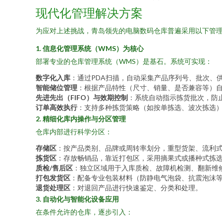
现代化管理解决方案
为应对上述挑战，青岛领先的电脑数码仓库普遍采用以下管
1. 信息化管理系统（WMS）为核心
部署专业的仓库管理系统（WMS）是基石。系统可实现：
数字化入库
：通过PDA扫描，自动采集产品序列号、批次、
智能储位管理
：根据产品特性（尺寸、销量、是否兼容等）
先进先出（FIFO）与效期控制
：系统自动指示拣货批次，防
订单高效执行
：支持多种拣货策略（如按单拣选、波次拣选
2. 精细化库内操作与分区管理
仓库内部进行科学分区：
存储区
：按产品类别、品牌或周转率划分，重型货架、流利
拣货区
：存放畅销品，靠近打包区，采用摘果式或播种式拣
质检/售后区
：独立区域用于入库质检、故障机检测、翻新维
打包发货区
：配备专业包装材料（防静电气泡袋、抗震泡沫
退货处理区
：对退回产品进行快速鉴定、分类和处理。
3. 自动化与智能化设备应用
在条件允许的仓库，逐步引入：