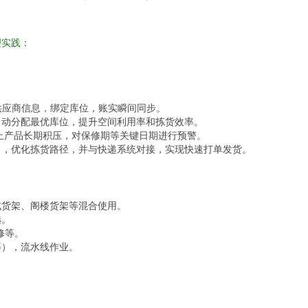
理实践：
供应商信息，绑定库位，账实瞬间同步。
自动分配最优库位，提升空间利用率和拣货效率。
止产品长期积压，对保修期等关键日期进行预警。
），优化拣货路径，并与快递系统对接，实现快速打单发货。
式货架、阁楼货架等混合使用。
选。
修等。
等），流水线作业。